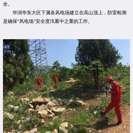
全。
华润华东大区下属各风电场建立在高山顶上，防雷检测
是确保“风电场”安全度汛重中之重的工作。