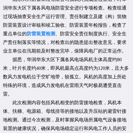
润华东大区下属各风电场防雷安全进行专项检查。检查组通
过现场抽查安全生产运行管理、责任制建立及建（构）筑物
防雷装置设计审核和竣工验收、防雷装置年检报告，检查了
重点单位的
防雷装置检测
、防雷安全责任制度执行、安全生
产责任制落实等情况，对检查出的隐患提出整改意见，要求
业主单位在汛期前及时整改完毕，保障风电厂的正常运作。
据悉，华润华东大区下属各风电场风机主体高度约80
米，叶片长度约40米，即风机最高点高度约为120米，且大多
数风力发电机位于空旷地带，较孤立。风机的高度加上所处
特殊的环境，造成风力发电机在雷雨天气时极易遭受直击
雷。
此次检测内容包括风机相变的防雷接地检查，风机本
体、扶梯、电源箱、母线排等的接地以及升压站的避雷针接
地检测。通过今次检测，及时掌握风电场所属电气设备接地
装置的健康状况，确保风电场稳定运行和风电工作人员的安