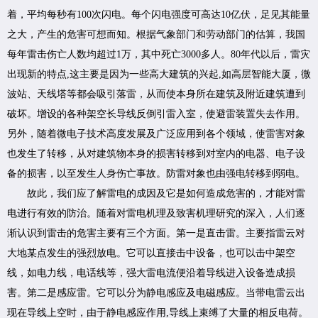
着，平均每秒有100次闪电。每个闪电强度可高达10亿伏，足见其能量
之大，产生的危害可想而知。根据气象部门和劳动部门的估算，我国
每年雷击伤亡人数均超过1万，其中死亡3000多人。80年代以后，雷灾
出现新的特点,这主要是因为一些高大建筑的兴起,如高层智能大厦，微
波站、天线塔等都会吸引落雷，从而使本身所在建筑及附近建筑遭到
破坏。增设的各种架空长导线反倒引雷入室，使避雷装置失去作用。
另外，随着微电子技术高度发展及广泛应用到各个领域，使雷害对象
也发生了转移，从对建筑物本身的损害转移到对室内的电器、电子设
备的损害，以至发生人身伤亡事故。防雷对象也由强电转移到弱电。
故此，我们应了解雷电的成因及它是如何造成危害的，才能对雷
电进行有效的防治。随着对雷电机理及致害机理研究的深入，人们逐
渐认识到雷击的危害主要有三个方面。第一是直击雷。主要指雷云对
大地某点发生的强烈放电。它可以直接击中设备，也可以击中架空
线，如电力线，电话线等，强大雷电流便沿着导线进入设备造成损
害。第二是感应雷。它可以分为静电感应及电磁感应。当带电雷云出
现在导线上空时，由于静电感应作用,导线上束缚了大量的相反电荷。