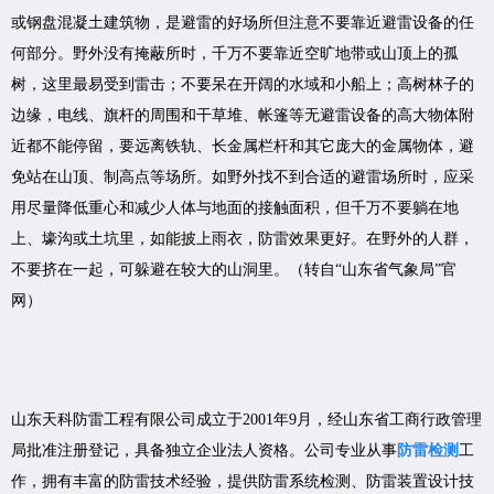
或钢盘混凝土建筑物，是避雷的好场所但注意不要靠近避雷设备的任
何部分。野外没有掩蔽所时，千万不要靠近空旷地带或山顶上的孤
树，这里最易受到雷击；不要呆在开阔的水域和小船上；高树林子的
边缘，电线、旗杆的周围和干草堆、帐篷等无避雷设备的高大物体附
近都不能停留，要远离铁轨、长金属栏杆和其它庞大的金属物体，避
免站在山顶、制高点等场所。如野外找不到合适的避雷场所时，应采
用尽量降低重心和减少人体与地面的接触面积，但千万不要躺在地
上、壕沟或土坑里，如能披上雨衣，防雷效果更好。在野外的人群，
不要挤在一起，可躲避在较大的山洞里。（转自“山东省气象局”官
网）
山东天科防雷工程有限公司成立于2001年9月，经山东省工商行政管理
局批准注册登记，具备独立企业法人资格。公司专业从事
防雷检测
工
作，拥有丰富的防雷技术经验，提供防雷系统检测、防雷装置设计技