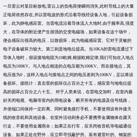
一旦雷云对某目标放电,雷云上的负电荷便瞬间消失,此时导线上的大量
正电荷依然存在,并以雷电波的形式沿着导线经设备入地，引起设备损
坏，此为静电感应雷。当雷电流沿着导体流入大地时,由于频率高,强度
大，在导体的附近便产生很强的交变电磁场，如果设备在这个场中，
便会感应出很高的电压，以致损坏，此为电磁感应雷。它对于灵敏的
电子设备破坏力较大。第三则是地电位提高。当10KA的雷电流通过下
导体入地时，假设接地电阻为10欧姆,根据欧姆定律,我们可知在入地点
电压为100KV。与入地点相连的点电压都为100KV。而在接地点，其
电压值为0，这样入地点与接地点之间的电压差则为100KV，足以将设
备损坏。据统计：直击雷的损坏仅占百分之十五，感应雷与地电位提
高的损坏占百分之八十五。 对于人类来说，在雷电交加时，在室内最
好关闭电视、电脑等室内的用电设备，断开所有的电源及信号线路，
并使端口间保持一定距离。同时避免接打手机，不要使用设有外接天
线的收音机和其他设备。在室外活动则务必不要携带金属物体在露天
行走，不要使用金属雨伞；如果正在行车，应关闭收音机等电磁通信
设备。如果正处在野外，应立即寻找蔽护所。装有避雷针的、钢架的