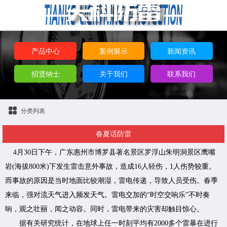
产品中心
案例展示
新闻资讯
招贤纳士
关于我们
联系我们
分类列表
春夏话防雷
4月30日下午，广东惠州市博罗县著名景区罗浮山朱明洞景区鹰嘴
岩(海拔800米)下发生雷击意外事故，造成16人轻伤，1人伤势较重。
而事故的原因是当时地面比较潮湿，雷电传递，导致人员受伤。春季
来临，强对流天气进入频发天气。雷电交加的“时空交响乐”不时奏
响，观之壮丽，闻之动容。同时，雷电带来的灾害却触目惊心。
据有关研究统计，在地球上任一时刻平均有2000多个雷暴在进行