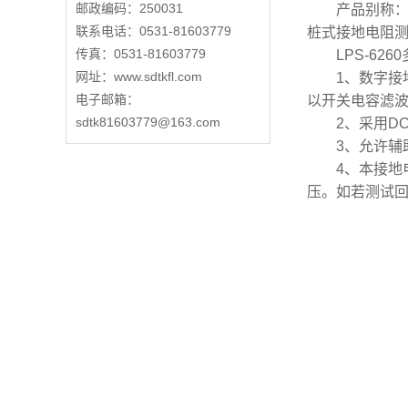
邮政编码：250031
产品别称：数
联系电话：0531-81603779
桩式接地电阻
传真：0531-81603779
LPS-626
网址：
www.sdtkfl.com
1、数字接地
电子邮箱：
以开关电容滤
sdtk81603779@163.com
2、采用DC
3、允许辅助接地
4、本接地电阻
压。如若测试回