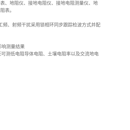
表、地阻仪、接地电阻仪、接地电阻测量仪、地
电阻表。
工频、射频干扰采用锁相环同步跟踪检波方式并配
于影响测量结果
，还可测低电阻导体电阻、土壤电阻率以及交流地电